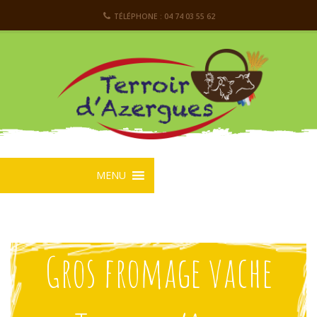
TÉLÉPHONE : 04 74 03 55 62
MENU
Gros fromage vache