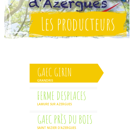
Les producteurs
GAEC GIRIN
GRANDRIS
FERME DESPLACES
LAMURE SUR AZERGUES
GAEC PRÈS DU BOIS
SAINT NIZIER D'AZERGUES