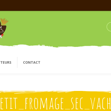
CTEURS
CONTACT
petit_fromage_sec_vach