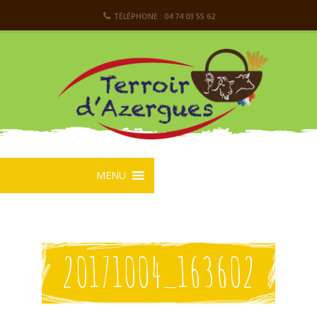
TÉLÉPHONE : 04 74 03 55 62
MENU
20171004_163602