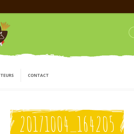
CTEURS
CONTACT
20171004_164205