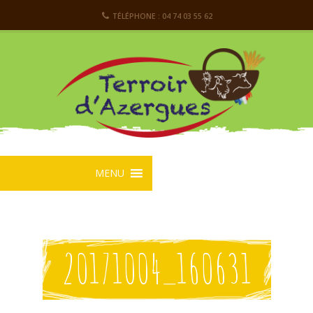
TÉLÉPHONE : 04 74 03 55 62
MENU
20171004_160631