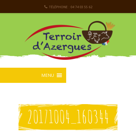
TÉLÉPHONE : 04 74 03 55 62
MENU
20171004_160344