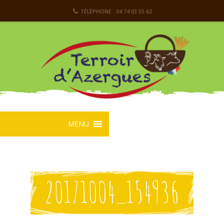
TÉLÉPHONE : 04 74 03 55 62
MENU
20171004_154936