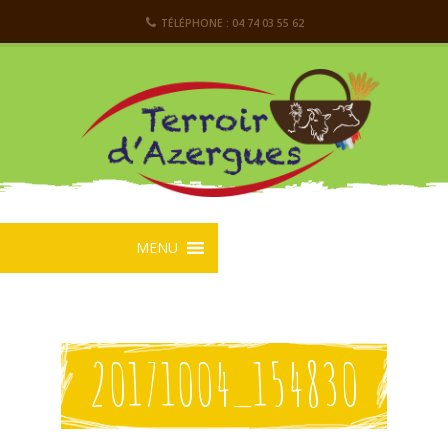
TÉLÉPHONE : 04 74 03 55 62
MENU
20171004_154830