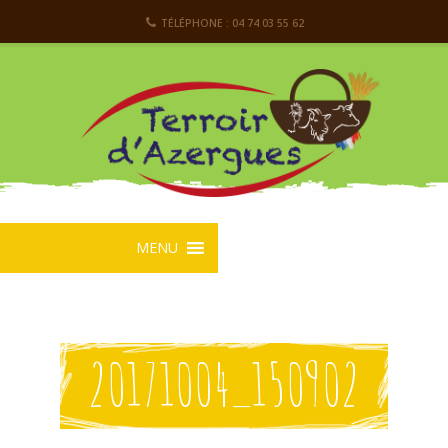
TÉLÉPHONE : 04 74 03 55 62
MENU
20171004_150902