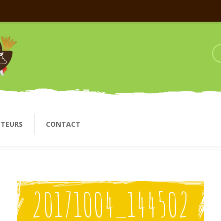
CTEURS
CONTACT
20171004_144502