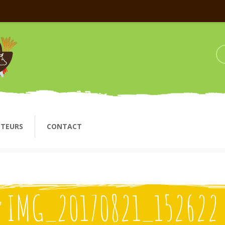
CTEURS
CONTACT
IMG_20170821_152622