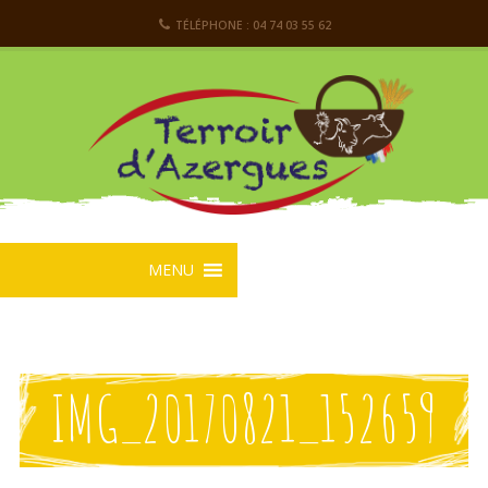
TÉLÉPHONE : 04 74 03 55 62
MENU
IMG_20170821_152659