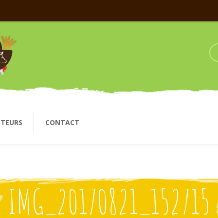
CTEURS
CONTACT
IMG_20170821_152715