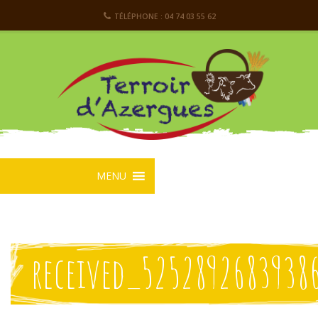
TÉLÉPHONE : 04 74 03 55 62
MENU
received_5252892683938