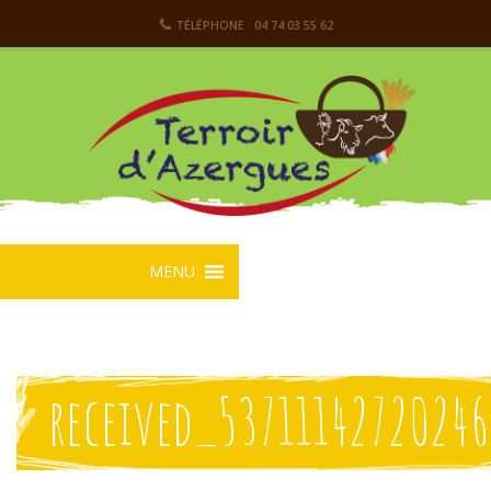
TÉLÉPHONE : 04 74 03 55 62
MENU
received_53711142720246