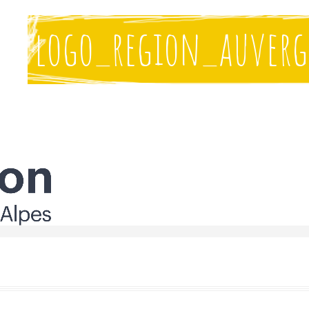
logo_region_auverg