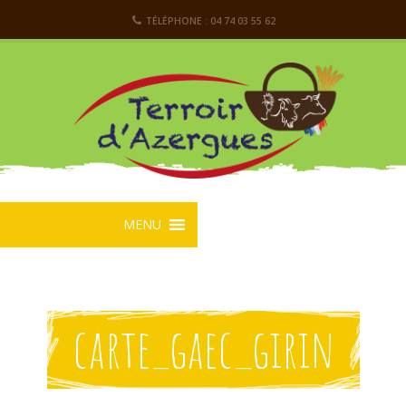
TÉLÉPHONE : 04 74 03 55 62
MENU
carte_gaec_girin